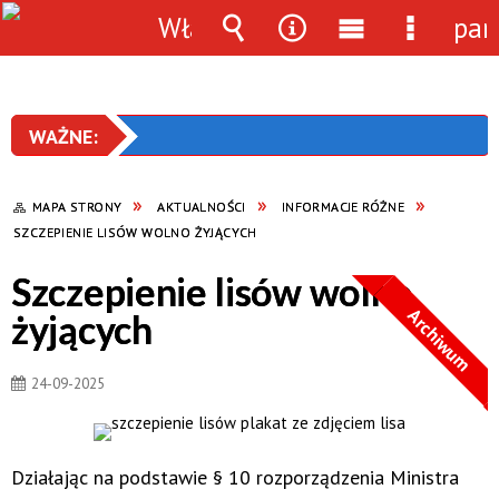
Włącz
pan
powiadomienia
Wyszukiwarka
Narzędzia
Menu
Menu
główne
szczegó
MAPA STRONY
AKTUALNOŚCI
INFORMACJE RÓŻNE
SZCZEPIENIE LISÓW WOLNO ŻYJĄCYCH
Szczepienie lisów wolno
Archiwum
żyjących
24-09-2025
Działając na podstawie § 10 rozporządzenia Ministra