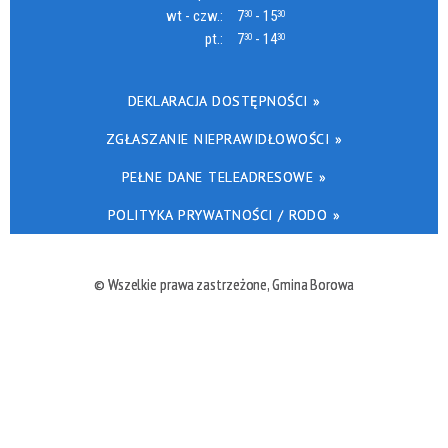
wt - czw.:
7
- 15
30
30
pt.:
7
- 14
30
30
DEKLARACJA DOSTĘPNOŚCI »
ZGŁASZANIE NIEPRAWIDŁOWOŚCI »
PEŁNE DANE TELEADRESOWE »
POLITYKA PRYWATNOŚCI / RODO »
© Wszelkie prawa zastrzeżone, Gmina Borowa