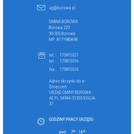
ug@borowa.pl
GMINA BOROWA
Borowa 223
39-305 Borowa
NIP: 8171980498
tel.:
175815521
tel.:
175815516
fax.:
175815516
Adres skrzynki do e-
Doręczeń:
URZĄD GMINY BOROWA
AE:PL-54944-31333-EVVJA-
37
GODZINY PRACY URZĘDU
pon:
7
- 16
30
30