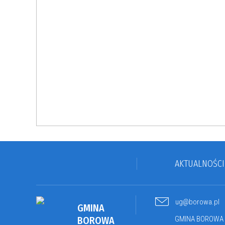
AKTUALNOŚCI
ug@borowa.pl
GMINA
BOROWA
GMINA BOROWA