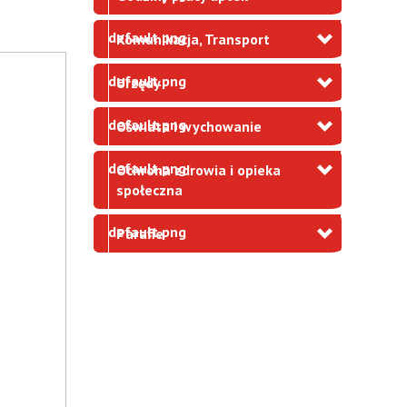
Komunikacja, Transport
Urzędy
Oświata i wychowanie
Ochrona zdrowia i opieka
społeczna
Parafie