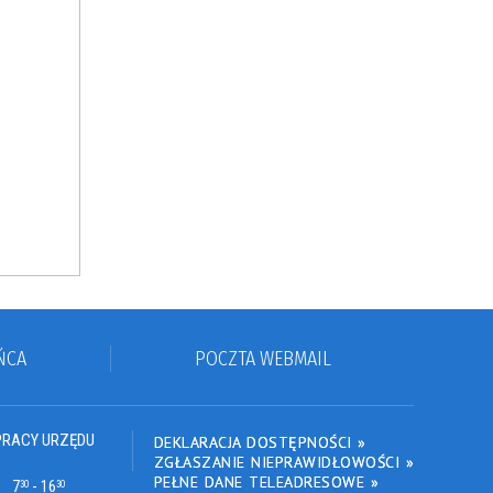
ŃCA
POCZTA WEBMAIL
PRACY URZĘDU
DEKLARACJA DOSTĘPNOŚCI »
ZGŁASZANIE NIEPRAWIDŁOWOŚCI »
PEŁNE DANE TELEADRESOWE »
7
- 16
30
30