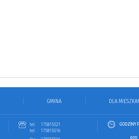
GMINA
DLA MIESZKA
GODZINY 
tel.:
175815521
tel.:
175815516
pon: