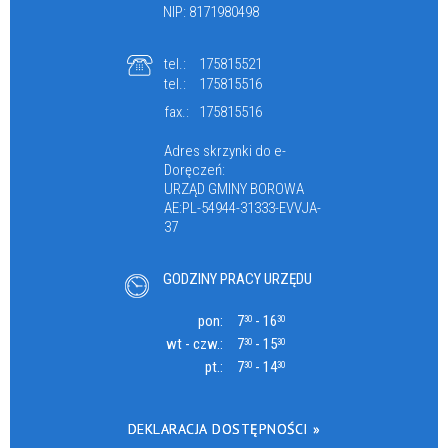
NIP: 8171980498
tel.:
175815521
tel.:
175815516
fax.:
175815516
Adres skrzynki do e-
Doręczeń:
URZĄD GMINY BOROWA
AE:PL-54944-31333-EVVJA-
37
GODZINY PRACY URZĘDU
pon:
7
- 16
30
30
wt - czw.:
7
- 15
30
30
pt.:
7
- 14
30
30
DEKLARACJA DOSTĘPNOŚCI »