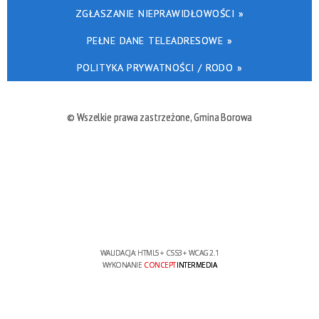
ZGŁASZANIE NIEPRAWIDŁOWOŚCI »
PEŁNE DANE TELEADRESOWE »
POLITYKA PRYWATNOŚCI / RODO »
© Wszelkie prawa zastrzeżone, Gmina Borowa
WALIDACJA:
HTML5
+
CSS3
+
WCAG 2.1
WYKONANIE
CONCEPT
INTERMEDIA