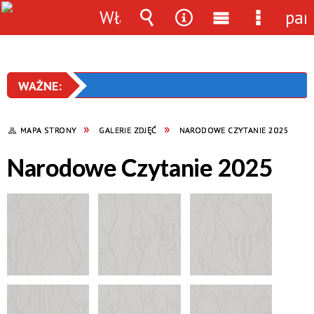
Włącz
pan
powiadomienia
Wyszukiwarka
Narzędzia
Menu
Menu
główne
szczegó
MAPA STRONY
GALERIE ZDJĘĆ
NARODOWE CZYTANIE 2025
Narodowe Czytanie 2025