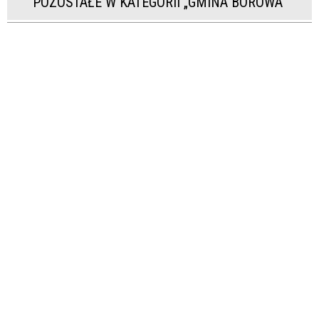
POZOSTAŁE W KATEGORII „GMINA BOROWA”