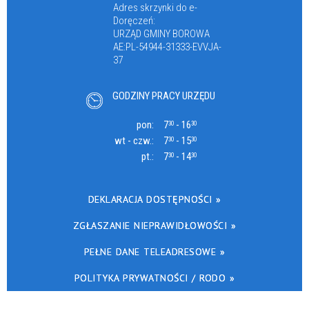
Adres skrzynki do e-
Doręczeń:
URZĄD GMINY BOROWA
AE:PL-54944-31333-EVVJA-
37
GODZINY PRACY URZĘDU
pon:
7
- 16
30
30
wt - czw.:
7
- 15
30
30
pt.:
7
- 14
30
30
DEKLARACJA DOSTĘPNOŚCI »
ZGŁASZANIE NIEPRAWIDŁOWOŚCI »
PEŁNE DANE TELEADRESOWE »
POLITYKA PRYWATNOŚCI / RODO »