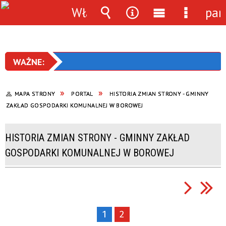
Włącz
pan
powiadomienia
Wyszukiwarka
Narzędzia
Menu
Menu
główne
szczegó
MAPA STRONY
PORTAL
HISTORIA ZMIAN STRONY - GMINNY
ZAKŁAD GOSPODARKI KOMUNALNEJ W BOROWEJ
HISTORIA ZMIAN STRONY - GMINNY ZAKŁAD
GOSPODARKI KOMUNALNEJ W BOROWEJ
1
2