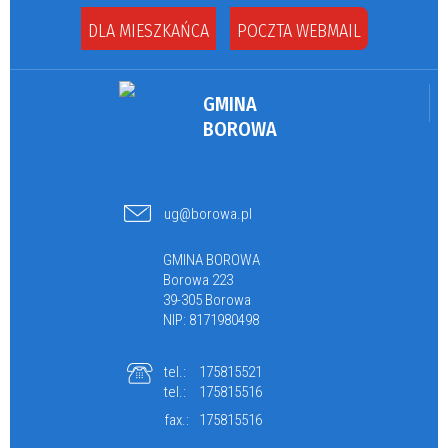
DLA MIESZKAŃCA
POCZTA WEBMAIL
GMINA
BOROWA
ug@borowa.pl
GMINA BOROWA
Borowa 223
39-305 Borowa
NIP: 8171980498
tel.:
175815521
tel.:
175815516
fax.:
175815516